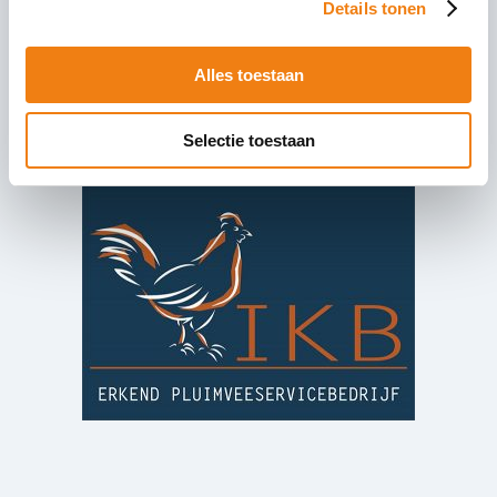
Details tonen
Vraag en antwoord
Bekijk het
certificatieschema
Alles toestaan
Aanmeldformulier
Avinded:
Informatie over IKB PSB
Informatie over IKB PSB door Kiwa VERIN
Selectie toestaan