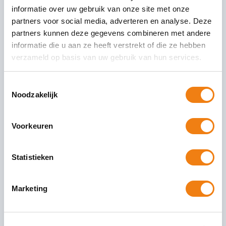
informatie over uw gebruik van onze site met onze
Bureau Cicero voert de administratieve controles uit. Is er
partners voor social media, adverteren en analyse. Deze
sprake van personeel in loondienst? Dan combineren wij dit
partners kunnen deze gegevens combineren met andere
met een
NEN 4400-1
inspectie. Naast de administratieve
informatie die u aan ze heeft verstrekt of die ze hebben
controle moet er bij laadbedrijven een fysieke controle IKB
verzameld op basis van uw gebruik van hun services.
plaatsvinden.
Kiwa VERIN beoordeelt de resultaten van beide inspecties
Toestemmingsselectie
en neemt het uiteindelijke certificatie besluit.
Noodzakelijk
Voorkeuren
Ik wil graag een offerte van Bureau
Cicero
Statistieken
Marketing
Nuttige links: